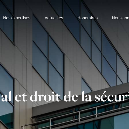
Nos expertises
Actualités
Honoraires
Nous con
al et droit de la sécur